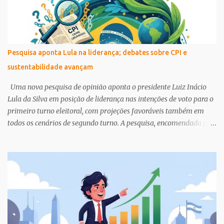
s
Pesquisa aponta Lula na liderança; debates sobre CPI e
sustentabilidade avançam
Uma nova pesquisa de opinião aponta o presidente Luiz Inácio
Lula da Silva em posição de liderança nas intenções de voto para o
primeiro turno eleitoral, com projeções favoráveis também em
todos os cenários de segundo turno. A pesquisa, encomendada pela
Confederação Nacional do Transporte (CNT) ao Instituto MDA, foi
divulgada nesta terça-feira (14) e reforça a força eleitoral do atual
governo. Avanços e Desafios na Agenda de Sustentabilidade
Paralelamente ao cenário eleitoral, a América Latina e o Caribe
enfrentam um período de incertezas e fragmentação geopolítica
que impacta a implementação da Agenda 2030 para o
Desenvolvimento Sustentável. Um relatório apresentado no Fórum
de Países da América Latina e Caribe sobre Desenvolvimento