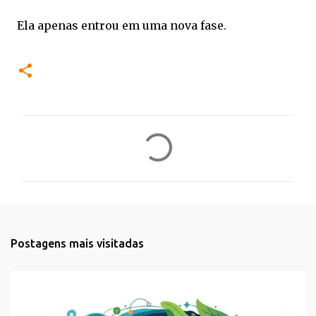
Ela apenas entrou em uma nova fase.
C
o
m
e
n
t
Postagens mais visitadas
á
r
i
o