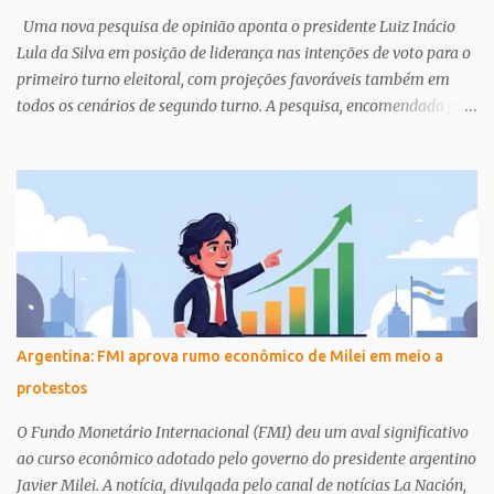
Uma nova pesquisa de opinião aponta o presidente Luiz Inácio
Lula da Silva em posição de liderança nas intenções de voto para o
primeiro turno eleitoral, com projeções favoráveis também em
todos os cenários de segundo turno. A pesquisa, encomendada pela
Confederação Nacional do Transporte (CNT) ao Instituto MDA, foi
divulgada nesta terça-feira (14) e reforça a força eleitoral do atual
governo. Avanços e Desafios na Agenda de Sustentabilidade
Paralelamente ao cenário eleitoral, a América Latina e o Caribe
enfrentam um período de incertezas e fragmentação geopolítica
que impacta a implementação da Agenda 2030 para o
Desenvolvimento Sustentável. Um relatório apresentado no Fórum
de Países da América Latina e Caribe sobre Desenvolvimento
Sustentável destaca a necessidade de coordenação entre governos,
Argentina: FMI aprova rumo econômico de Milei em meio a
sociedade civil e setor privado para acelerar o progresso. “O
protestos
elemento chave é a coordenação: Parcerias entre governos,
sociedade civil, academia, setor privado e outros stakeholders.” ...
O Fundo Monetário Internacional (FMI) deu um aval significativo
ao curso econômico adotado pelo governo do presidente argentino
Javier Milei. A notícia, divulgada pelo canal de notícias La Nación,