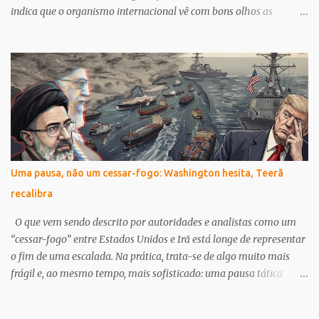
indica que o organismo internacional vê com bons olhos as
medidas implementadas pela administração atual, que têm como
foco a austeridade fiscal e a desregulamentação. Apoio do FMI e
Reações Internas A aprovação do FMI pode ser interpretada como
um reforço para Milei em sua busca por estabilidade econômica,
embora não aborde diretamente as preocupações levantadas por
diversos setores da sociedade argentina. As políticas de Milei, que
incluem cortes drásticos em gastos públicos e subsídios, têm
gerado forte resistência. Greves e Protestos Marcando o Cenário
Em paralelo ao anúncio do FMI, a Argentina tem sido palco de
Uma pausa, não um cessar-fogo: Washington hesita, Teerã
intensas manifestações. A fonte Infobae, em sua cobertura de 15 de
recalibra
abril de 2026, detalha um paro na Faculdade de Odontologia da
UBA (Universidade de Buenos Aires) e um...
O que vem sendo descrito por autoridades e analistas como um
“cessar-fogo” entre Estados Unidos e Irã está longe de representar
o fim de uma escalada. Na prática, trata-se de algo muito mais
frágil e, ao mesmo tempo, mais sofisticado: uma pausa tática
dentro de um conflito ativo e ainda não resolvido. A distinção não
é meramente semântica. Ela define a forma como cada lado