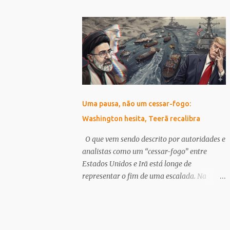
governos, sociedade civil e setor privado
o organismo internacional vê com bons
para acelerar o progresso. “O elemento
olhos as medidas implementadas pela
chave é a coordenação: Parcerias entre
administração atual, que têm como foco a
governos, sociedade civil, academia, setor
austeridade fiscal e a desregulamentação.
privado e outros stakeholders.” ...
Apoio do FMI e Reações Internas A
aprovação do FMI pode ser interpretada
como um reforço para Milei em sua busca
por estabilidade econômica, embora não
Uma pausa, não um cessar-fogo:
aborde diretamente as preocupações
Washington hesita, Teerã recalibra
levantadas por diversos setores da
sociedade argentina. As políticas de Milei,
O que vem sendo descrito por autoridades e
que incluem cortes drásticos em gastos
analistas como um “cessar-fogo” entre
públicos e subsídios, têm gerado forte
Estados Unidos e Irã está longe de
resistência. Greves e Protestos Marcando o
representar o fim de uma escalada. Na
Cenário Em paralelo ao anúncio do FMI, a
prática, trata-se de algo muito mais frágil e,
Argentina tem sido palco de intensas
ao mesmo tempo, mais sofisticado: uma
manifestações. A fonte Infobae, em sua
pausa tática dentro de um conflito ativo e
cobertura de 15 de abril de 2026, detalha
ainda não resolvido. A distinção não é