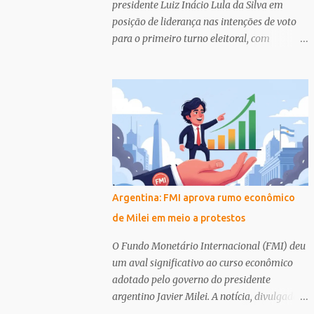
presidente Luiz Inácio Lula da Silva em
posição de liderança nas intenções de voto
para o primeiro turno eleitoral, com
projeções favoráveis também em todos os
cenários de segundo turno. A pesquisa,
encomendada pela Confederação Nacional
do Transporte (CNT) ao Instituto MDA, foi
divulgada nesta terça-feira (14) e reforça a
força eleitoral do atual governo. Avanços e
Desafios na Agenda de Sustentabilidade
Paralelamente ao cenário eleitoral, a
América Latina e o Caribe enfrentam um
Argentina: FMI aprova rumo econômico
período de incertezas e fragmentação
de Milei em meio a protestos
geopolítica que impacta a implementação
da Agenda 2030 para o Desenvolvimento
O Fundo Monetário Internacional (FMI) deu
Sustentável. Um relatório apresentado no
um aval significativo ao curso econômico
Fórum de Países da América Latina e Caribe
adotado pelo governo do presidente
sobre Desenvolvimento Sustentável destaca
argentino Javier Milei. A notícia, divulgada
a necessidade de coordenação entre
pelo canal de notícias La Nación, indica que