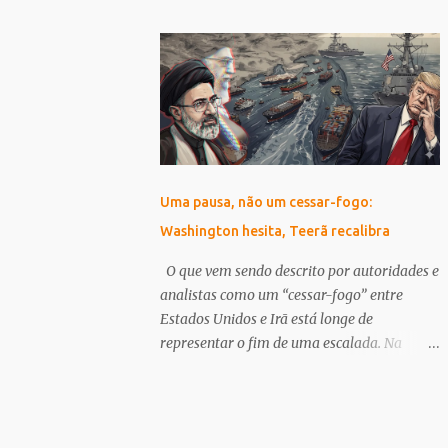
governos, sociedade civil e setor privado
o organismo internacional vê com bons
para acelerar o progresso. “O elemento
olhos as medidas implementadas pela
chave é a coordenação: Parcerias entre
administração atual, que têm como foco a
governos, sociedade civil, academia, setor
austeridade fiscal e a desregulamentação.
privado e outros stakeholders.” ...
Apoio do FMI e Reações Internas A
aprovação do FMI pode ser interpretada
como um reforço para Milei em sua busca
por estabilidade econômica, embora não
Uma pausa, não um cessar-fogo:
aborde diretamente as preocupações
Washington hesita, Teerã recalibra
levantadas por diversos setores da
sociedade argentina. As políticas de Milei,
O que vem sendo descrito por autoridades e
que incluem cortes drásticos em gastos
analistas como um “cessar-fogo” entre
públicos e subsídios, têm gerado forte
Estados Unidos e Irã está longe de
resistência. Greves e Protestos Marcando o
representar o fim de uma escalada. Na
Cenário Em paralelo ao anúncio do FMI, a
prática, trata-se de algo muito mais frágil e,
Argentina tem sido palco de intensas
ao mesmo tempo, mais sofisticado: uma
manifestações. A fonte Infobae, em sua
pausa tática dentro de um conflito ativo e
cobertura de 15 de abril de 2026, detalha
ainda não resolvido. A distinção não é